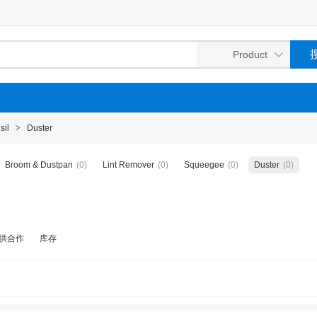
sil
>
Duster
Broom & Dustpan
(0)
Lint Remover
(0)
Squeegee
(0)
Duster
(0)
供合作
库存