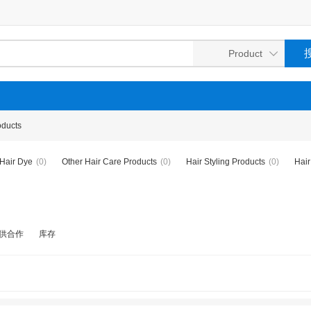
oducts
Hair Dye
(0)
Other Hair Care Products
(0)
Hair Styling Products
(0)
Hair
供合作
库存