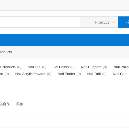
Products
y Products
(0)
Nail File
(0)
Gel Polish
(0)
Nail Clippers
(0)
Nail Polis
on
(0)
Nail Acrylic Powder
(0)
Nail Printer
(0)
Nail Drill
(0)
Nail Glue
供合作
库存