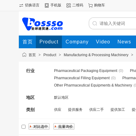
切换语言
手机版
二维码
购物车
首页
Product
Company
Video
News
首页
>
Product
>
Manufacturing & Processing Machinery
>
行业
Pharmaceutical Packaging Equipment
(0)
Pha
Pharmaceutical Filling Equipment
(0)
Pharmac
Other Pharmaceutical Equipments & Machinery
(
地区
默认地区
类别
供应
提供服务
供应二手
提供加工
提